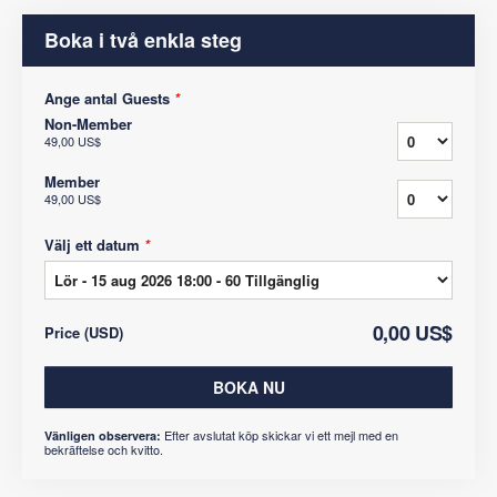
Boka i två enkla steg
Ange antal Guests
*
Non-Member
49,00 US$
Member
49,00 US$
Välj ett datum
*
0,00 US$
Price
(
USD
)
BOKA NU
Efter avslutat köp skickar vi ett mejl med en
Vänligen observera:
bekräftelse och kvitto.